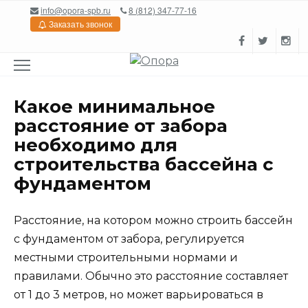
Перейти
info@opora-spb.ru
8 (812) 347-77-16
к
Заказать звонок
содержанию
Какое минимальное
расстояние от забора
необходимо для
строительства бассейна с
фундаментом
Расстояние, на котором можно строить бассейн
с фундаментом от забора, регулируется
местными строительными нормами и
правилами. Обычно это расстояние составляет
от 1 до 3 метров, но может варьироваться в