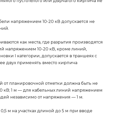
иняного пустотелого или дырчатого кирпича не
кабели напряжением 10-20 кВ допускается не
ний.
иваются как места, где разрытия производятся
ий напряжением 10-20 кВ, кроме линий,
вки I категории, допускается в траншеях с
ее двух применять вместо кирпича
ий от планировочной отметки должна быть не
20 кВ; 1 м — для кабельных линий напряжением
адей независимо от напряжения — 1 м.
,5 м на участках длиной до 5 м при вводе