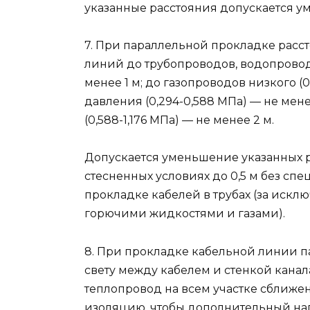
указанные расстояния допускается ум
7. При параллельной прокладке расст
линий до трубопроводов, водопровод
менее 1 м; до газопроводов низкого (
давления (0,294-0,588 МПа) — не мен
(0,588-1,176 МПа) — не менее 2 м.
Допускается уменьшение указанных 
стесненных условиях до 0,5 м без сп
прокладке кабелей в трубах (за искл
горючими жидкостями и газами).
8. При прокладке кабельной линии п
свету между кабелем и стенкой канал
теплопровод на всем участке сближе
изоляцию, чтобы дополнительный на