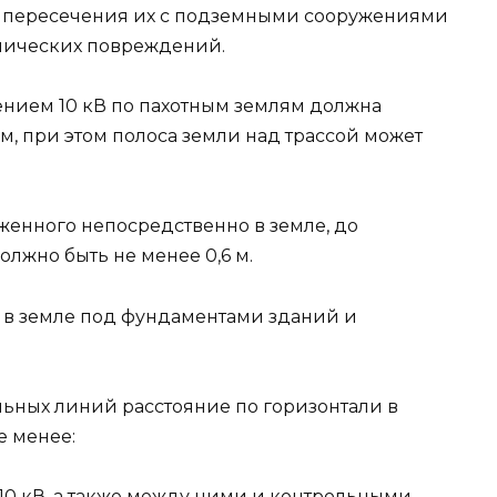
ах пересечения их с подземными сооружениями
анических повреждений.
нием 10 кВ по пахотным землям должна
 м, при этом полоса земли над трассой может
ложенного непосредственно в земле, до
лжно быть не менее 0,6 м.
 в земле под фундаментами зданий и
льных линий расстояние по горизонтали в
е менее:
0 кВ, а также между ними и контрольными