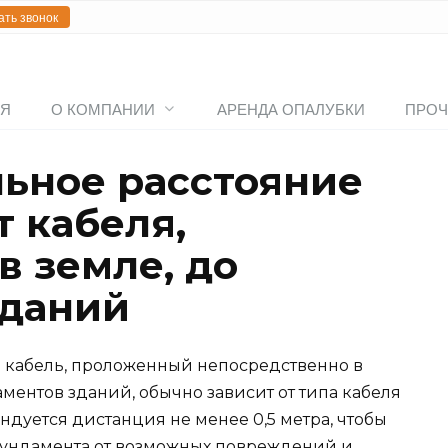
ать звонок
АЯ
О КОМПАНИИ
АРЕНДА ОПАЛУБКИ
ПРОЧ
ьное расстояние
 кабеля,
в земле, до
зданий
 кабель, проложенный непосредственно в
аментов зданий, обычно зависит от типа кабеля
дуется дистанция не менее 0,5 метра, чтобы
 фундамента от возможных повреждений и