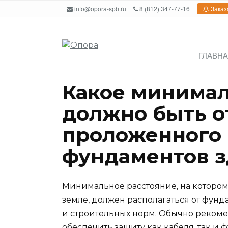
Перейти
info@opora-spb.ru
8 (812) 347-77-16
Заказ
к
содержанию
ГЛАВН
Какое минимал
должно быть от
проложенного 
фундаментов 
Минимальное расстояние, на котором
земле, должен располагаться от фунд
и строительных норм. Обычно рекомен
обеспечить защиту как кабеля, так и