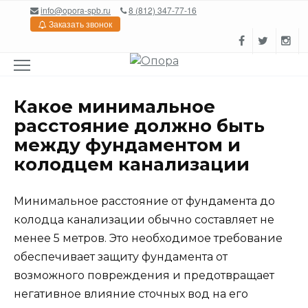
Перейти
info@opora-spb.ru
8 (812) 347-77-16
к
Заказать звонок
содержанию
Какое минимальное
расстояние должно быть
между фундаментом и
колодцем канализации
Минимальное расстояние от фундамента до
колодца канализации обычно составляет не
менее 5 метров. Это необходимое требование
обеспечивает защиту фундамента от
возможного повреждения и предотвращает
негативное влияние сточных вод на его