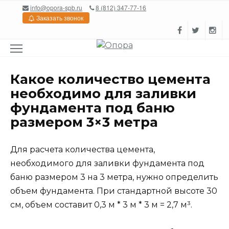
Перейти
info@opora-spb.ru
8 (812) 347-77-16
к
Заказать звонок
содержанию
Какое количество цемента
необходимо для заливки
фундамента под баню
размером 3×3 метра
Для расчета количества цемента,
необходимого для заливки фундамента под
баню размером 3 на 3 метра, нужно определить
объем фундамента. При стандартной высоте 30
см, объем составит 0,3 м * 3 м * 3 м = 2,7 м³.