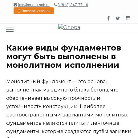
Перейти
info@opora-spb.ru
8 (812) 347-77-16
к
Заказать звонок
содержанию
Какие виды фундаментов
могут быть выполнены в
монолитном исполнении
Монолитный фундамент — это основа,
выполненная из единого блока бетона, что
обеспечивает высокую прочность и
устойчивость конструкции. Наиболее
распространёнными вариантами монолитных
фундаментов являются плиты и ленточные
фундаменты, которые создаются путём заливки