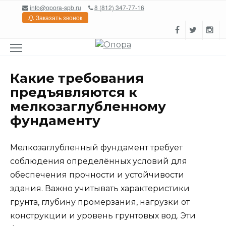
Перейти
info@opora-spb.ru
8 (812) 347-77-16
к
Заказать звонок
содержанию
Какие требования
предъявляются к
мелкозаглубленному
фундаменту
Мелкозаглубленный фундамент требует
соблюдения определённых условий для
обеспечения прочности и устойчивости
здания. Важно учитывать характеристики
грунта, глубину промерзания, нагрузки от
конструкции и уровень грунтовых вод. Эти