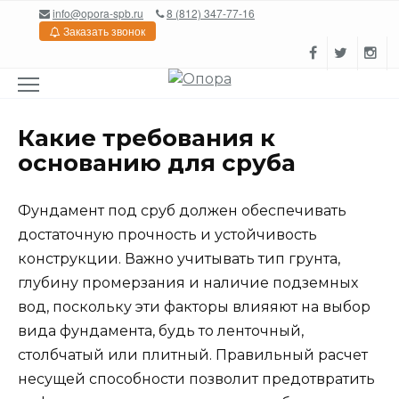
Перейти
info@opora-spb.ru
8 (812) 347-77-16
к
Заказать звонок
содержанию
Какие требования к
основанию для сруба
Фундамент под сруб должен обеспечивать
достаточную прочность и устойчивость
конструкции. Важно учитывать тип грунта,
глубину промерзания и наличие подземных
вод, поскольку эти факторы влияяют на выбор
вида фундамента, будь то ленточный,
столбчатый или плитный. Правильный расчет
несущей способности позволит предотвратить