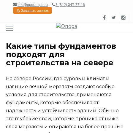
Перейти
info@opora-spb.ru
8 (812) 347-77-16
к
Заказать звонок
содержанию
Какие типы фундаментов
подходят для
строительства на севере
На севере России, где суровый климат и
наличие вечной мерзлоты создают особые
условия для строительства, применяются
фундаменты, которые обеспечивают
надежность и устойчивость зданий. Обычно
это глубокие сваи, которые проникают ниже
слоя мерзлоты и опираются на более прочные