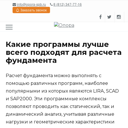
Перейти
info@opora-spb.ru
8 (812) 347-77-16
к
Заказать звонок
содержанию
Какие программы лучше
всего подходят для расчета
фундамента
Расчет фундамента можно выполнять с
помощью различных программ, наиболее
популярными из которых являются LIRA, SCAD
и SAP2000. Эти программные комплексы
позволяют проводить как статический, так и
динамический анализ, учитывая различные
нагрузки и геометрические характеристики