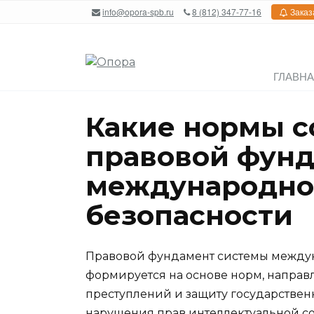
Перейти
info@opora-spb.ru
8 (812) 347-77-16
Заказ
к
содержанию
ГЛАВН
Какие нормы с
правовой фун
международно
безопасности
Правовой фундамент системы между
формируется на основе норм, напра
преступлений и защиту государствен
нарушения прав интеллектуальной со