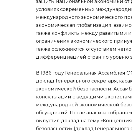
защиты национальной экономики от р
условиях современных международн
международного экономического прав
экономическая глобализация, взаимо
также конфликты между развитыми и
ограничения экономического прину
также осложняются отсутствием четк
дифференциацией стран по уровню э
В 1986 году Генеральная Ассамблея 
доклад Генерального секретаря, ка
экономической безопасности. Ассамб
консультации с ведущими экспертами
международной экономической безопа
обсуждений. После анализа собранны
выпустил доклад на тему «Концепц
безопасности» (доклад Генерального с