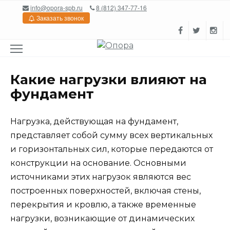
Перейти
info@opora-spb.ru
8 (812) 347-77-16
к
Заказать звонок
содержанию
Какие нагрузки влияют на
фундамент
Нагрузка, действующая на фундамент,
представляет собой сумму всех вертикальных
и горизонтальных сил, которые передаются от
конструкции на основание. Основными
источниками этих нагрузок являются вес
построенных поверхностей, включая стены,
перекрытия и кровлю, а также временные
нагрузки, возникающие от динамических