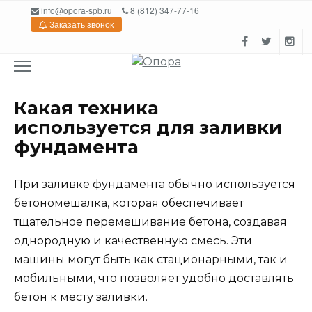
Перейти
info@opora-spb.ru
8 (812) 347-77-16
к
Заказать звонок
содержанию
Какая техника
используется для заливки
фундамента
При заливке фундамента обычно используется
бетономешалка, которая обеспечивает
тщательное перемешивание бетона, создавая
однородную и качественную смесь. Эти
машины могут быть как стационарными, так и
мобильными, что позволяет удобно доставлять
бетон к месту заливки.