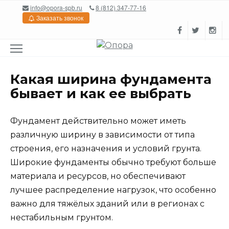
Перейти
info@opora-spb.ru
8 (812) 347-77-16
к
Заказать звонок
содержанию
Какая ширина фундамента
бывает и как ее выбрать
Фундамент действительно может иметь
различную ширину в зависимости от типа
строения, его назначения и условий грунта.
Широкие фундаменты обычно требуют больше
материала и ресурсов, но обеспечивают
лучшее распределение нагрузок, что особенно
важно для тяжёлых зданий или в регионах с
нестабильным грунтом.