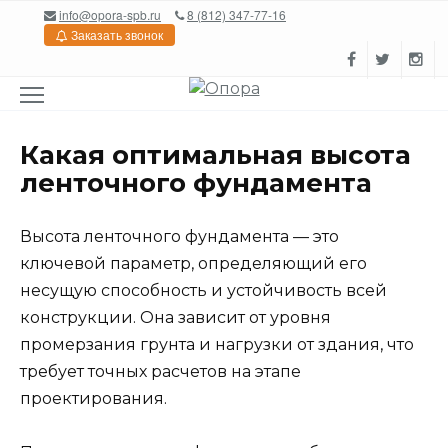
Перейти
info@opora-spb.ru
8 (812) 347-77-16
к
Заказать звонок
содержанию
Какая оптимальная высота
ленточного фундамента
Высота ленточного фундамента — это
ключевой параметр, определяющий его
несущую способность и устойчивость всей
конструкции. Она зависит от уровня
промерзания грунта и нагрузки от здания, что
требует точных расчетов на этапе
проектирования.