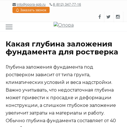
Перейти
info@opora-spb.ru
8 (812) 347-77-16
к
Заказать звонок
содержанию
Какая глубина заложения
фундамента для ростверка
Глубина заложения фундамента под
ростверком зависит от типа грунта,
климатических условий и веса надстройки.
Важно учитывать, что недостаточная глубина
может привести к просадке и деформации
конструкции, а слишком глубокое заложение
увеличит затраты на материалы и работу.
Обычно глубина фундамента составляет от 40