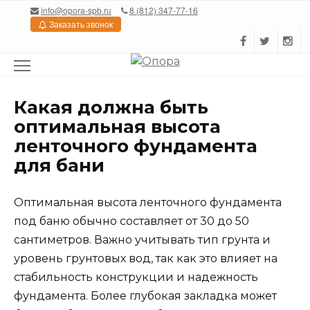
Перейти
info@opora-spb.ru
8 (812) 347-77-16
к
Заказать звонок
содержанию
Какая должна быть
оптимальная высота
ленточного фундамента
для бани
Оптимальная высота ленточного фундамента
под баню обычно составляет от 30 до 50
сантиметров. Важно учитывать тип грунта и
уровень грунтовых вод, так как это влияет на
стабильность конструкции и надежность
фундамента. Более глубокая закладка может