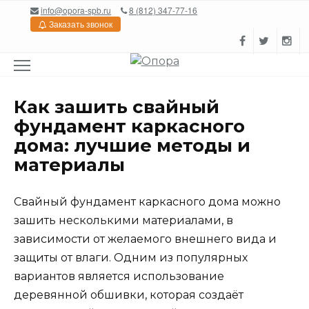
Перейти
info@opora-spb.ru
8 (812) 347-77-16
к
Заказать звонок
содержанию
Как зашить свайный
фундамент каркасного
дома: лучшие методы и
материалы
Свайный фундамент каркасного дома можно
зашить несколькими материалами, в
зависимости от желаемого внешнего вида и
защиты от влаги. Одним из популярных
вариантов является использование
деревянной обшивки, которая создаёт