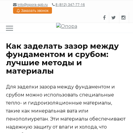
Перейти
info@opora-spb.ru
8 (812) 347-77-16
к
Заказать звонок
содержанию
Как заделать зазор между
фундаментом и срубом:
лучшие методы и
материалы
Для заделки зазора между фундаментом и
срубом можно использовать специальные
тепло- и гидроизоляционные материалы,
такие как минеральная вата или
пенополиуретан. Эти материалы обеспечивают
надежную защиту от влаги и холода, что