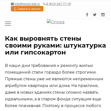
Перейти
info@opora-spb.ru
8 (812) 347-77-16
к
Заказать звонок
содержанию
Как выровнять стены
своими руками: штукатурка
или гипсокартон
В наши дни требования к ремонту жилых
помещений стали гораздо более строгими.
Прямые стены уже не являются непременным
атрибутом квартиры или дома. На практике,
даже в новых зданиях стены сложно назвать
идеальными, а в старом фонде ситуация еще
более плачевная. Поэтому в процессе любого