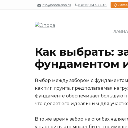
Перейти
info@opora-spb.ru
8 (812) 347-77-16
Заказ
к
содержанию
ГЛАВН
Как выбрать: з
фундаментом и
Выбор между забором с фундаментом и
как тип грунта, предполагаемая нагру
фундаменте обеспечивает большую пр
что делает его идеальным для участк
В то же время забор на столбах явля
установить, что может быть преимущ