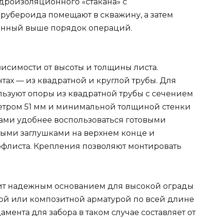
идроизоляционного «стакана» с
рубероида помещают в скважину, а затем
санный выше порядок операций.
исимости от высоты и толщины листа.
тах — из квадратной и круглой трубы. Для
льзуют опоры из квадратной трубы с сечением
етром 51 мм и минимальной толщиной стенки
лами удобнее воспользоваться готовыми
нными заглушками на верхнем конце и
листа. Крепления позволяют монтировать
жит надежным основанием для высокой ограды
ной или композитной арматурой по всей длине
мента для забора в таком случае составляет от