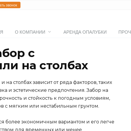
ать звонок
АЯ
О КОМПАНИИ
АРЕНДА ОПАЛУБКИ
ПРОЧ
абор с
ли на столбах
 на столбах зависит от ряда факторов, таких
зка и эстетические предпочтения. Забор на
очность и стойкость к погодным условиям,
ов с мягким или нестабильным грунтом.
ется более экономичным вариантом и его легче
еством для временных или менее