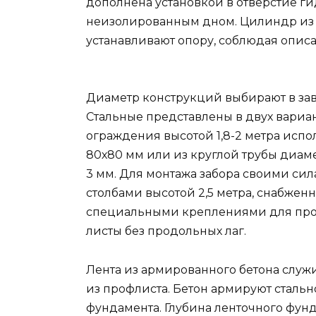
дополнена установкой в отверстие г
неизолированным дном. Цилиндр из 
устанавливают опору, соблюдая опи
Диаметр конструкций выбирают в зав
Стальные представлены в двух вариан
ограждения высотой 1,8-2 метра испо
80х80 мм или из круглой трубы диам
3 мм. Для монтажа забора своими си
столбами высотой 2,5 метра, снабже
специальными креплениями для проф
листы без продольных лаг.
Лента из армированного бетона слу
из профлиста. Бетон армируют сталь
фундамента. Глубина ленточного фунда