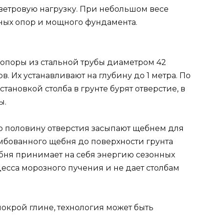
ветровую нагрузку. При небольшом весе
чных опор и мощного фундамента.
 опоры из стальной трубы диаметром 42
ов. Их устанавливают на глубину до 1 метра. По
тановкой столба в грунте бурят отверстие, в
ы.
о половину отверстия засыпают щебнем для
амбованного щебня до поверхности грунта
ебня принимает на себя энергию сезонных
есса морозного пучения и не дает столбам
мокрой глине, технология может быть