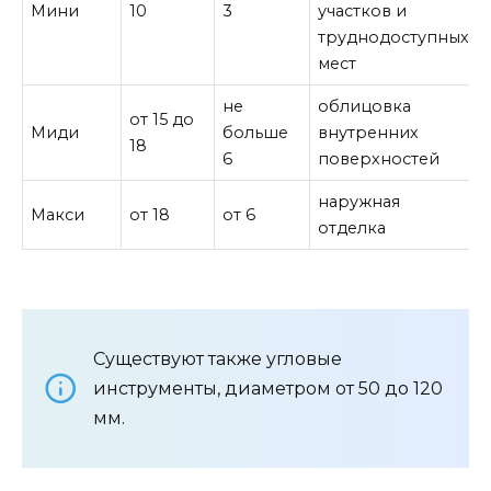
Мини
10
3
участков и
труднодоступных
мест
не
облицовка
от 15 до
Миди
больше
внутренних
18
6
поверхностей
наружная
Макси
от 18
от 6
отделка
Существуют также угловые
инструменты, диаметром от 50 до 120
мм.