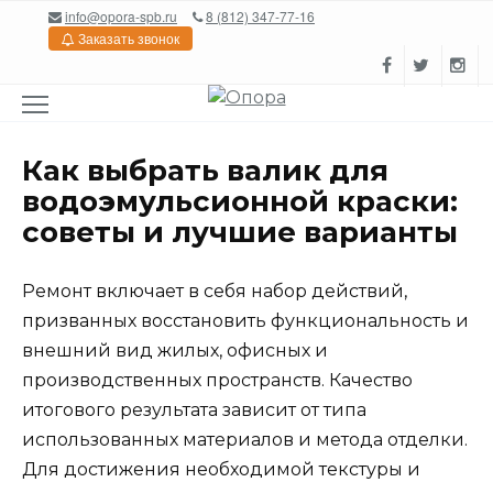
Перейти
info@opora-spb.ru
8 (812) 347-77-16
к
Заказать звонок
содержанию
Как выбрать валик для
водоэмульсионной краски:
советы и лучшие варианты
Ремонт включает в себя набор действий,
призванных восстановить функциональность и
внешний вид жилых, офисных и
производственных пространств. Качество
итогового результата зависит от типа
использованных материалов и метода отделки.
Для достижения необходимой текстуры и