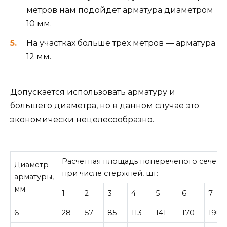
метров нам подойдет арматура диаметром
10 мм.
На участках больше трех метров — арматура
12 мм.
Допускается использовать арматуру и
большего диаметра, но в данном случае это
экономически нецелесообразно.
Расчетная площадь попереченого сечени
Диаметр
при числе стержней, шт:
арматуры,
мм
1
2
3
4
5
6
7
6
28
57
85
113
141
170
198