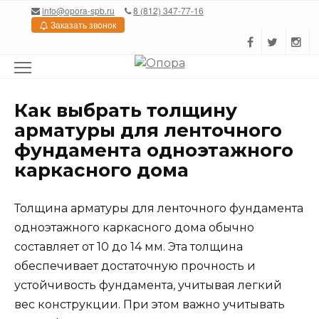
Перейти
info@opora-spb.ru
8 (812) 347-77-16
к
Заказать звонок
содержанию
Как выбрать толщину
арматуры для ленточного
фундамента одноэтажного
каркасного дома
Толщина арматуры для ленточного фундамента
одноэтажного каркасного дома обычно
составляет от 10 до 14 мм. Эта толщина
обеспечивает достаточную прочность и
устойчивость фундамента, учитывая легкий
вес конструкции. При этом важно учитывать