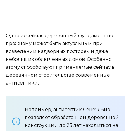
должно быть пропитано антисептиком
методом погружения. Для этих целей на
участке копают канаву длиной 6 метров и
глубиной до 0,5 метра, стенки которой
выкладывают и заклеивают пленкой.
Брус, используемый для обустройства
деревянного фундамента, погружают в
антисептический раствор и выдерживают не
менее 30 минут при плюсовой температуре.
Подушка под деревянный фундамент дома
выполняется из трамбованного песка, по
периметру обустраиваются дренажные канавы
для отвода влаги из-под деревянного
основания.