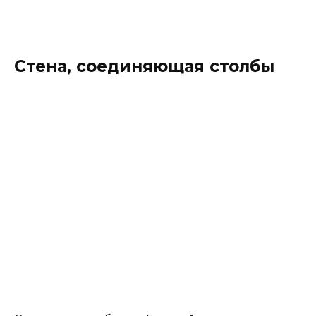
После того как выполнены все работы и
произведена заливка бетоном, начинаем
возводить плиты перекрытия.