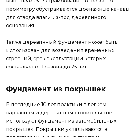
По сути фундамент из покрышек – это
фундамент сухого бетонирования, где роль
бута исполняет песок, ПГС или мелкий щебень,
а роль опалубки исполняют автомобильные
покрышки. Прочность и стабильность
подобного фундамента зависит не только от
плотности трамбовки бутовой смеси, но и от
толщины используемых покрышек.
Фундамент на пустотных
плитах б/у
Деревянные или каркасные сарай, баня, гараж,
курятник, вольер для собак могут быть
возведены на дорожных или пустотных,