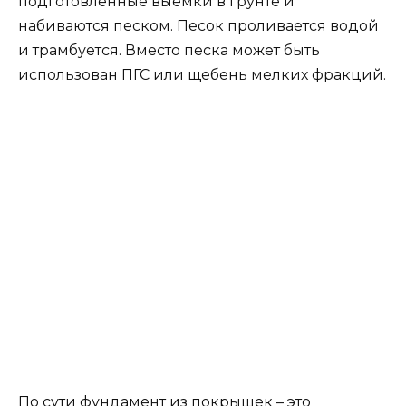
бывших в употреблении, железобетонных
плитах.
Их прочностные характеристики вполне
позволяют использовать подобные плиты в
качестве основания под нижний брус обвязки
каркаса или под нижний венец брусового или
бревенчатого строения.
Кроме того, дорожная плита или плита
перекрытия может служить черновым полом в
строении. За счет этого также достигается
дополнительная экономия при бюджетном
строительстве надворных и вспомогательных
построек.