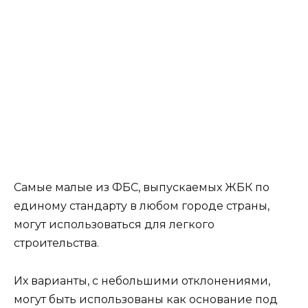
единому стандарту в любом городе страны,
могут использоваться для легкого
строительства.
Их варианты, с небольшими отклонениями,
могут быть использованы как основание под
здания со стальным и деревянным каркасом, а
также для одноэтажных домов из бревна и
бруса.
Кроме того, монолитные бетонные блоки малых
размеров, при грамотно исполненной
подушке, могут быть использованы как
основание под одноэтажные дома из легких
блоков небольшой площади.