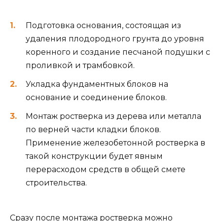
Применение железобетонной ростверка в
такой конструкции будет явным
перерасходом средств в общей смете
строительства.
Сразу после монтажа ростверка можно
приступать к монтажу нижней обвязки каркаса
или к укладке первого венца деревянного
дома. Естественно, согласно технологии
строительства деревянных зданий, нужно
изолировать нижний брус или венец дома. А
также привязать его к ростверку шпильками.
Отсутствие мокрых процессов в подобном
монтаже фундамента позволяет проводить его
в любое время года, а не только в теплое время.