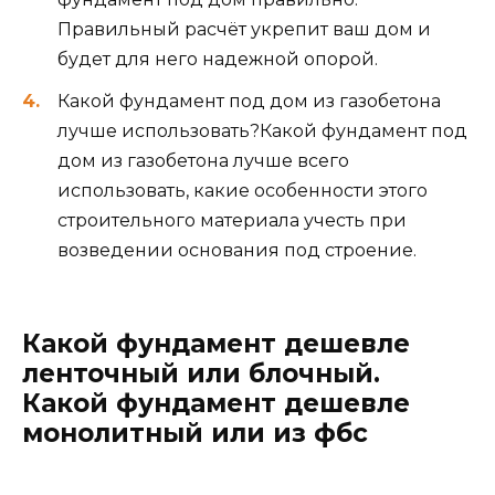
поскольку изготавливается из уже готовых
строительных материалов. Возведенный по
всем правилам, он сможет прослужить более
50 лет.
Основой для такого фундамента, как следует
из названия, служат столбы, которые вбиваются
в грунт по углам будущей постройки, там где
пересекаются стены, и в других местах, где
идет повышенная нагрузка.
Используется такой тип фундамента для
создания деревянных, каркасных домов, а
также различных хозяйственных построек.
Идеален для сооружения бань. Однако
помните, что выбрав столбчатый фундамент в