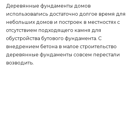
Однако сейчас деревянный фундамент по
прежнему может быть актуальным при
возведении надворных построек и даже
небольших облегченных домов. Особенно
этому способствуют применяемые сейчас в
деревянном строительстве современные
антисептики.
Например, антисептик Сенеж Био
позволяет обработанной деревянной
конструкции до 25 лет находиться на
грунте и защищает древо от гниения.
Чтобы добиться такого результата, дерево