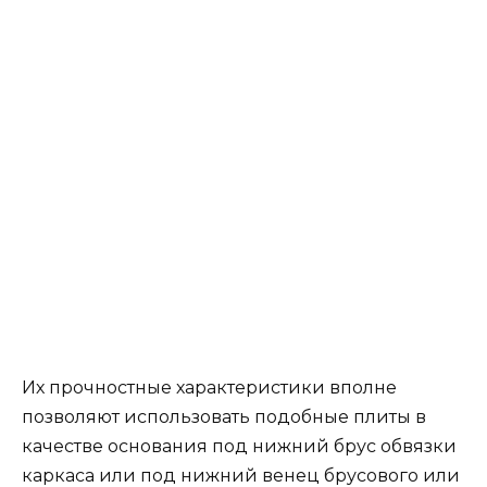
которого будет зависеть прочность всей
конструкции постройки. Можно заказать
уже готовый.
Как рассчитать фундамент под дом – какую
использовать программу для расчета
фундаментаПеред тем как начать строить
дом, нужно знать, как рассчитать
фундамент под дом правильно.
Правильный расчёт укрепит ваш дом и
будет для него надежной опорой.
Какой фундамент под дом из газобетона
лучше использовать?Какой фундамент под
дом из газобетона лучше всего
использовать, какие особенности этого
строительного материала учесть при