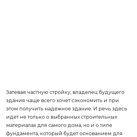
качестве основания своего дома, погреб или
подвальное помещение вы сделать не
сможете.
В качестве столбов обычно используют:
Древесина твердых пород;
Красный кирпич (он должен быть хорошего
обжига, иначе вскоре разрушится);
Бетон и бутовой камень;
Монолитный железобетон;
Блоки из железобетона;
Камень-плитняк;