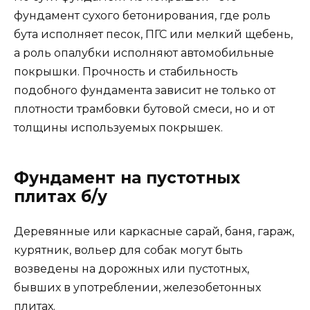
Еще по этой теме на нашем сайте:
Испытание бетона — прочность бетона на
сжатиеБетон уже более 6000 лет
используется человечеством в
индивидуальном и профессиональном
строительстве. Его называют
искусственным камнем, образованным
путем смешивания воды, щебня, песка и
цемента.
Сколько кубов бетона бывает в миксере,
приводим для примера миксер
КАМАЗРешив построить собственный дом
или другие сооружения, человек
сталкивается с выбором бетона, от качества