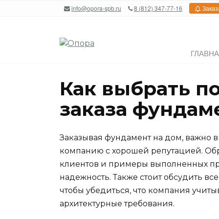
Перейти
info@opora-spb.ru
8 (812) 347-77-16
Заказ
к
содержанию
ГЛАВН
Как выбрать п
заказа фундам
Заказывая фундамент на дом, важно
компанию с хорошей репутацией. Обр
клиентов и примеры выполненных про
надежность. Также стоит обсудить вс
чтобы убедиться, что компания учиты
архитектурные требования.