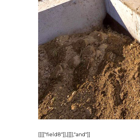
[[[["field8"]],[[]],"and"]]