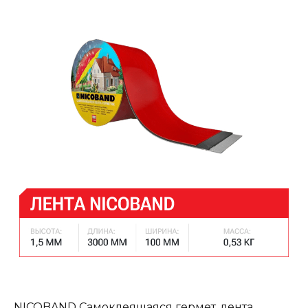
NICOBAND Самоклеящаяся гермет. лента,