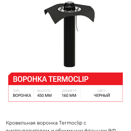
Кровельная воронка Termoclip с
листоуловителем и обжимным фланцем ВФ