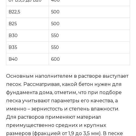
от В3,5 до В20
400
В22,5
500
В25
500
В30
550
В35
550
В40
600
Основным наполнителем в растворе выступает
песок. Рассматривая, какой бетон нужен для
фундамента дома, отметим, что при подборе
песка учитывают параметры его качества, а
именно – зернистость и степень влажности.
Для растворов применяют материал
преимущественно средних и крупных
размеров (фракцией от 1,9 до 3,5 мм). В песке