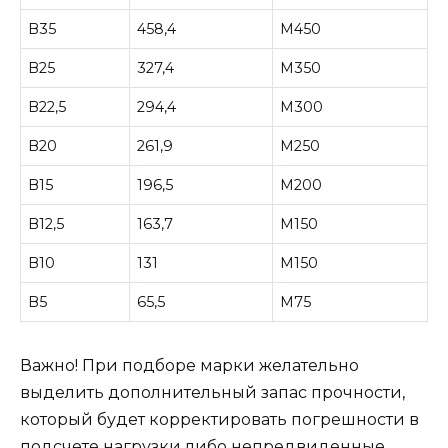
В35
458,4
М450
В25
327,4
М350
В22,5
294,4
М300
В20
261,9
М250
В15
196,5
М200
В12,5
163,7
М150
В10
131
М150
В5
65,5
М75
Важно! При подборе марки желательно
выделить дополнительный запас прочности,
который будет корректировать погрешности в
подсчете нагрузки либо непредвиденные