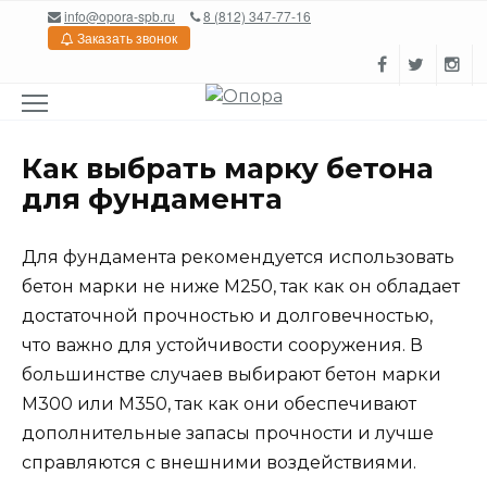
Перейти
info@opora-spb.ru
8 (812) 347-77-16
к
Заказать звонок
содержанию
Как выбрать марку бетона
для фундамента
Для фундамента рекомендуется использовать
бетон марки не ниже М250, так как он обладает
достаточной прочностью и долговечностью,
что важно для устойчивости сооружения. В
большинстве случаев выбирают бетон марки
М300 или М350, так как они обеспечивают
дополнительные запасы прочности и лучше
справляются с внешними воздействиями.