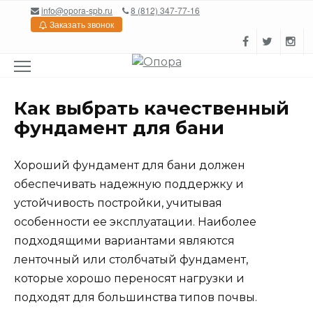
Перейти
info@opora-spb.ru
8 (812) 347-77-16
к
Заказать звонок
содержанию
Как выбрать качественный
фундамент для бани
Хороший фундамент для бани должен
обеспечивать надежную поддержку и
устойчивость постройки, учитывая
особенности ее эксплуатации. Наиболее
подходящими вариантами являются
ленточный или столбчатый фундамент,
которые хорошо переносят нагрузки и
подходят для большинства типов почвы.