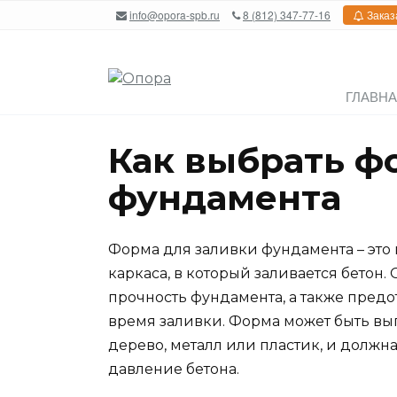
Перейти
info@opora-spb.ru
8 (812) 347-77-16
Заказ
к
содержанию
ГЛАВН
Как выбрать ф
фундамента
Форма для заливки фундамента – это
каркаса, в который заливается бетон
прочность фундамента, а также пред
время заливки. Форма может быть вып
дерево, металл или пластик, и должн
давление бетона.