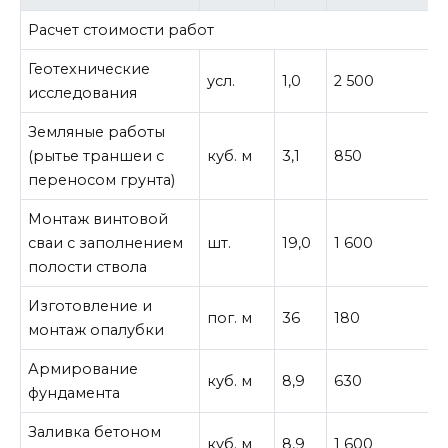
Расчет стоимости работ
Геотехнические
усл.
1,0
2 500
2
исследования
Земляные работы
(рытье траншеи с
куб. м
3,1
850
2
переносом грунта)
Монтаж винтовой
сваи с заполнением
шт.
19,0
1 600
3
полости ствола
Изготовление и
пог. м
36
180
6
монтаж опалубки
Армирование
куб. м
8,9
630
5
фундамента
Заливка бетоном
куб. м
8,9
1 600
1