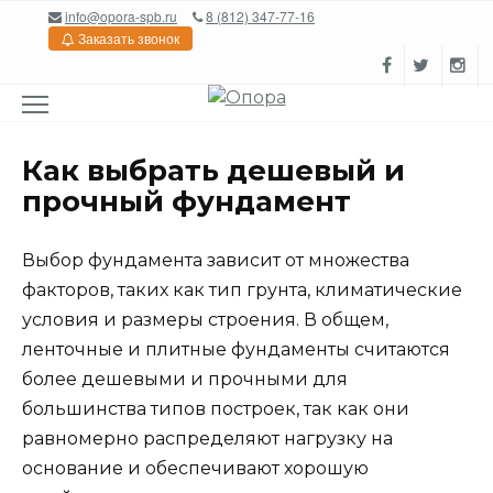
Перейти
info@opora-spb.ru
8 (812) 347-77-16
к
Заказать звонок
содержанию
Как выбрать дешевый и
прочный фундамент
Выбор фундамента зависит от множества
факторов, таких как тип грунта, климатические
условия и размеры строения. В общем,
ленточные и плитные фундаменты считаются
более дешевыми и прочными для
большинства типов построек, так как они
равномерно распределяют нагрузку на
основание и обеспечивают хорошую