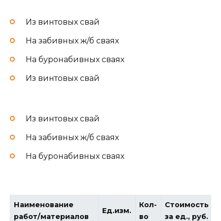
Из винтовых свай
На забивных ж/б сваях
На буронабивных сваях
Из винтовых свай
Из винтовых свай
На забивных ж/б сваях
На буронабивных сваях
Наименование
Кол-
Стоимость
Ед.изм.
работ/материалов
во
за ед., руб.
в