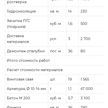
ростверка
Гидроизоляция
кв. м
14
230
3
Засыпка ПГС
куб. м
1,6
500
(подушка)
Доставка
усл.
3
2 700
8
материалов
Демонтаж опалубки
пог. м
36
80
2
Итого стоимость работ
7
Расчет стоимости материалов
Винтовая свая
шт.
19
1 565
2
Арматура, Ø 10-14 мм
т
1,1
47 000
5
Бетон М 200
куб. м
5,7
3 100
1
Фанера
кв. м
36
290
1