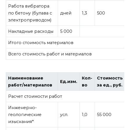
Работа вибратора
по бетону (булава с
дней
1,3
500
электроприводом)
Накладные расходы
5 000
Итого стоимость материалов
1
Всего стоимость работ и материалов
2
Наименование
Кол-
Стоимость
Ед.изм.
работ/материалов
во
за ед., руб.
в
Расчет стоимости работ
Инженерно-
геологические
усл.
1,0
55 000
5
изыскания*