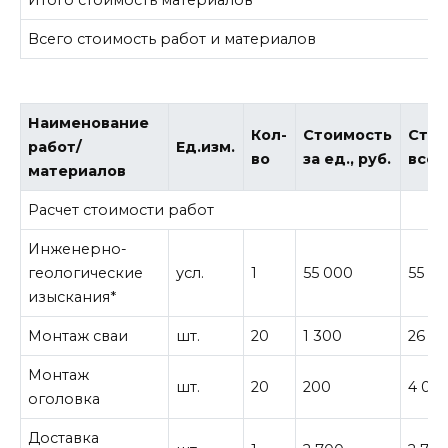
Итого стоимость материалов
1
Всего стоимость работ и материалов
2
Наименование
Кол-
Стоимость
Стои
работ/
Ед.изм.
во
за ед., руб.
всего
материалов
Расчет стоимости работ
Инженерно-
геологические
усл.
1
55 000
55 0
изыскания*
Монтаж сваи
шт.
20
1 300
26 0
Монтаж
шт.
20
200
4 00
оголовка
Доставка