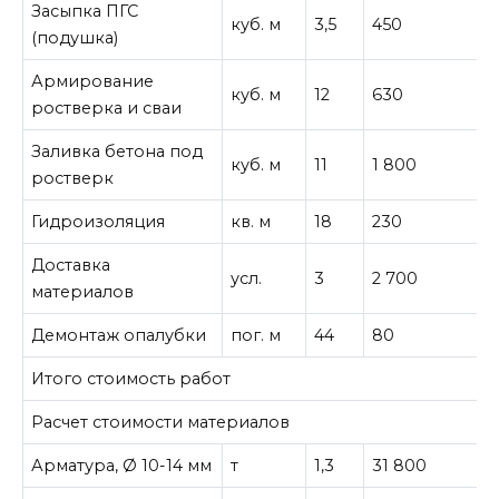
Засыпка ПГС
куб. м
3,5
450
1
(подушка)
Армирование
куб. м
12
630
7
ростверка и сваи
Заливка бетона под
куб. м
11
1 800
1
ростверк
Гидроизоляция
кв. м
18
230
4
Доставка
усл.
3
2 700
8
материалов
Демонтаж опалубки
пог. м
44
80
3
Итого стоимость работ
1
Расчет стоимости материалов
Арматура, Ø 10-14 мм
т
1,3
31 800
4