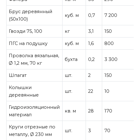
Брус деревянный
куб. м
0,7
7 200
5
(50х100)
Гвозди 75, 100
кг
3,1
150
4
ПГС на подушку
куб. м
1,6
800
1
Проволка вязальная,
бухта
0,2
3 300
Ø 1,2 мм, 70 кг
Шпагат
шт.
2
150
Колышки
шт.
22
10
2
деревянные
Гидроизоляционный
кв. м
28
170
4
материал
Круги отрезные по
шт.
3
70
2
металлу, Ø 230 мм