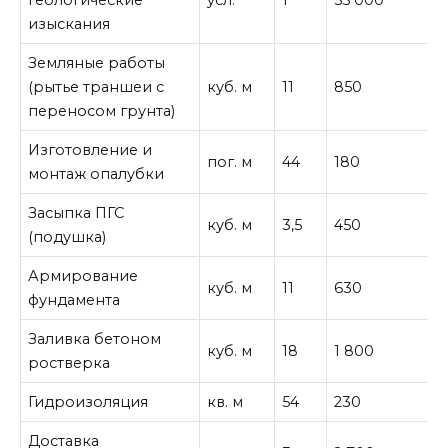
геологические
усл.
1
55 000
5
изыскания
Земляные работы
(рытье траншеи с
куб. м
11
850
9
переносом грунта)
Изготовление и
пог. м
44
180
7
монтаж опалубки
Засыпка ПГС
куб. м
3,5
450
1
(подушка)
Армирование
куб. м
11
630
6
фундамента
Заливка бетоном
куб. м
18
1 800
3
ростверка
Гидроизоляция
кв. м
54
230
1
Доставка