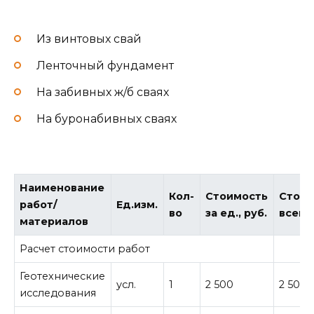
Из винтовых свай
Ленточный фундамент
На забивных ж/б сваях
На буронабивных сваях
Наименование
Кол-
Стоимость
Стоим
работ/
Ед.изм.
во
за ед., руб.
всего,
материалов
Расчет стоимости работ
Геотехнические
усл.
1
2 500
2 500
исследования