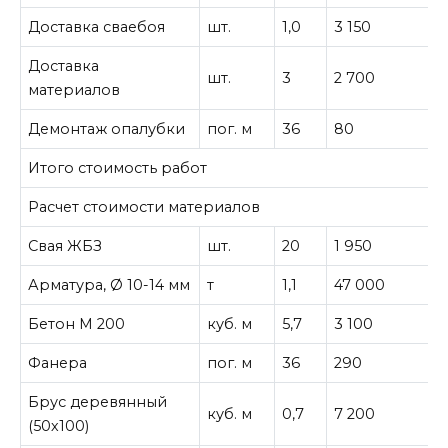
Доставка сваебоя
шт.
1,0
3 150
3
Доставка
шт.
3
2 700
8
материалов
Демонтаж опалубки
пог. м
36
80
2
Итого стоимость работ
1
Расчет стоимости материалов
Свая ЖБЗ
шт.
20
1 950
Арматура, Ø 10-14 мм
т
1,1
47 000
5
Бетон М 200
куб. м
5,7
3 100
1
Фанера
пог. м
36
290
1
Брус деревянный
куб. м
0,7
7 200
5
(50х100)