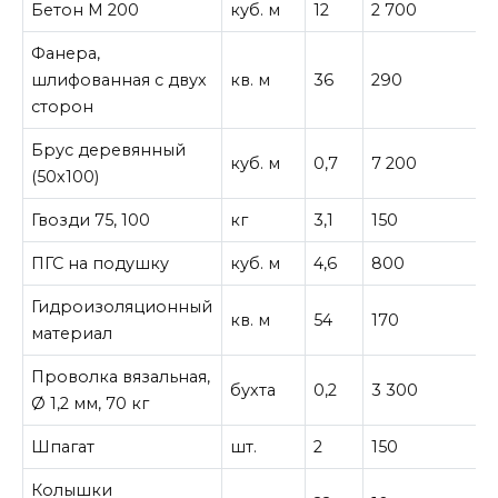
Бетон М 200
куб. м
12
2 700
3
Фанера,
шлифованная с двух
кв. м
36
290
1
сторон
Брус деревянный
куб. м
0,7
7 200
5
(50х100)
Гвозди 75, 100
кг
3,1
150
4
ПГС на подушку
куб. м
4,6
800
3
Гидроизоляционный
кв. м
54
170
9
материал
Проволка вязальная,
бухта
0,2
3 300
Ø 1,2 мм, 70 кг
Шпагат
шт.
2
150
Колышки