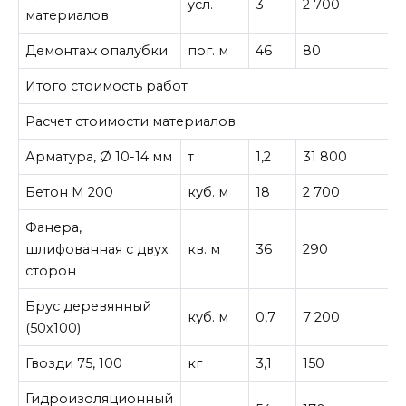
усл.
3
2 700
8
материалов
Демонтаж опалубки
пог. м
46
80
3
Итого стоимость работ
1
Расчет стоимости материалов
Арматура, Ø 10-14 мм
т
1,2
31 800
3
Бетон М 200
куб. м
18
2 700
4
Фанера,
шлифованная с двух
кв. м
36
290
1
сторон
Брус деревянный
куб. м
0,7
7 200
5
(50х100)
Гвозди 75, 100
кг
3,1
150
4
Гидроизоляционный