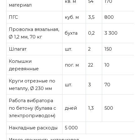
кв. м
54
170
9
материал
ПГС
куб. м
3,5
800
2
Проволка вязальная,
бухта
0,2
3 300
Ø 1,2 мм, 70 кг
Шпагат
шт.
2
150
Колышки
пог. м
22
10
2
деревянные
Круги отрезные по
шт.
3
70
2
металлу, Ø 230 мм
Работа вибратора
по бетону (булава с
дней
1,3
500
электроприводом)
Накладные расходы
5 000