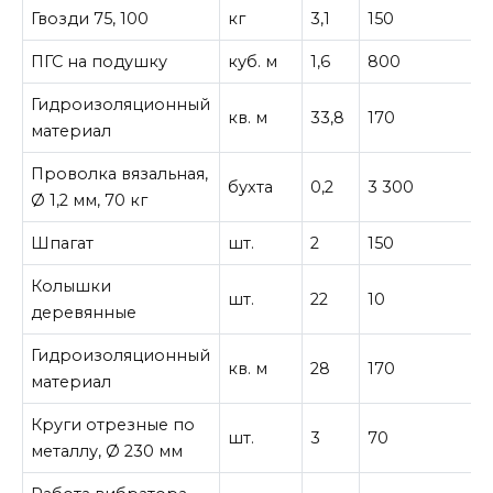
Гвозди 75, 100
кг
3,1
150
4
ПГС на подушку
куб. м
1,6
800
1
Гидроизоляционный
кв. м
33,8
170
5
материал
Проволка вязальная,
бухта
0,2
3 300
Ø 1,2 мм, 70 кг
Шпагат
шт.
2
150
Колышки
шт.
22
10
2
деревянные
Гидроизоляционный
кв. м
28
170
4
материал
Круги отрезные по
шт.
3
70
2
металлу, Ø 230 мм