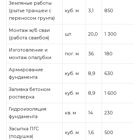
Земляные работы
(рытье траншеи с
куб. м
3,1
850
2
переносом грунта)
Монтаж ж/б сваи
шт.
20,0
1 300
2
(работа сваебоя)
Изготовление и
пог. м
36
180
6
монтаж опалубки
Армирование
куб. м
8,9
630
5
фундамента
Заливка бетоном
куб. м
8,9
1 600
1
ростверка
Гидроизоляция
кв. м
14
230
3
фундамента
Засыпка ПГС
куб. м
1,6
500
(подушка)