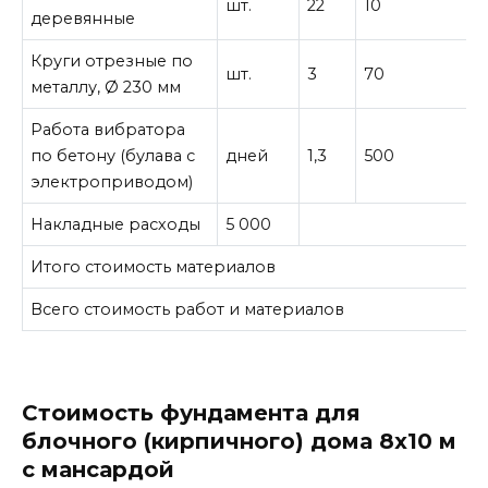
шт.
22
10
2
деревянные
Круги отрезные по
шт.
3
70
2
металлу, Ø 230 мм
Работа вибратора
по бетону (булава с
дней
1,3
500
электроприводом)
Накладные расходы
5 000
Итого стоимость материалов
1
Всего стоимость работ и материалов
2
Стоимость фундамента для
блочного (кирпичного) дома 8х10 м
с мансардой