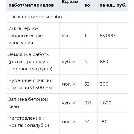
Ед.изм.
работ/материалов
во
за ед., руб.
в
Расчет стоимости работ
Инженерно-
геологические
усл.
1
55 000
5
изыскания
Земляные работы
(рытье траншеи с
куб. м
4
850
3
переносом грунта)
Буренине скважин
пог. м
32
300
9
под сваи Ø 300 мм
Заливка бетоном
куб. м
0,8
1 600
1
сваи
Изготовление и
пог. м
44
180
7
монтаж опалубки