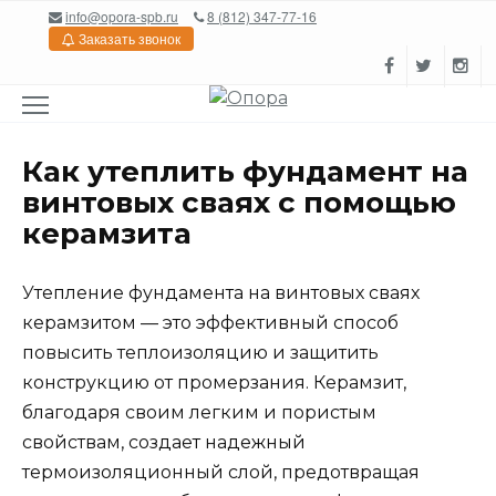
Перейти
info@opora-spb.ru
8 (812) 347-77-16
к
Заказать звонок
содержанию
Как утеплить фундамент на
винтовых сваях с помощью
керамзита
Утепление фундамента на винтовых сваях
керамзитом — это эффективный способ
повысить теплоизоляцию и защитить
конструкцию от промерзания. Керамзит,
благодаря своим легким и пористым
свойствам, создает надежный
термоизоляционный слой, предотвращая