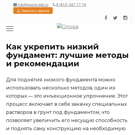
Перейти
info@opora-spb.ru
8 (812) 347-77-16
к
Заказать звонок
содержанию
Как укрепить низкий
фундамент: лучшие методы
и рекомендации
Для поднятия низкого фундамента можно
использовать несколько методов, один из
которых — это инъекционное упрочнение. Этот
процесс включает в себя закачку специальных
растворов в грунт под фундаментом, что
позволяет увеличить его несущую способность
и поднять саму конструкцию на необходимую