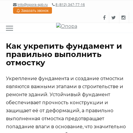
Перейти
info@opora-spb.ru
8 (812) 347-77-16
к
Заказать звонок
содержанию
Как укрепить фундамент и
правильно выполнить
отмостку
Укрепление фундамента и создание отмостки
являются важными этапами в строительстве и
ремонте зданий. Устойчивый фундамент
обеспечивает прочность конструкции и
защищает её от деформаций, а правильно
выполненная отмостка предотвращает
попадание влаги в основание, что значительно