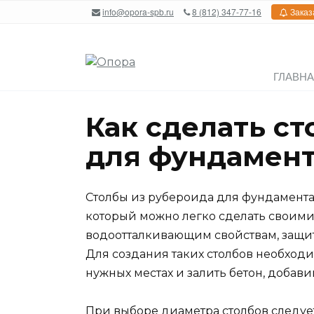
Перейти
info@opora-spb.ru
8 (812) 347-77-16
Заказ
к
содержанию
ГЛАВН
Как сделать с
для фундамент
Столбы из рубероида для фундамента
который можно легко сделать своими
водоотталкивающим свойствам, защити
Для создания таких столбов необходи
нужных местах и залить бетон, добав
При выборе диаметра столбов следует