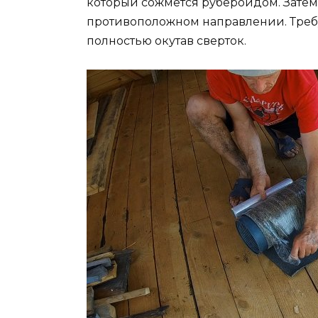
который сожмется рубероидом. Затем 
противоположном направлении. Требу
полностью окутав сверток.