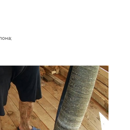
лона;