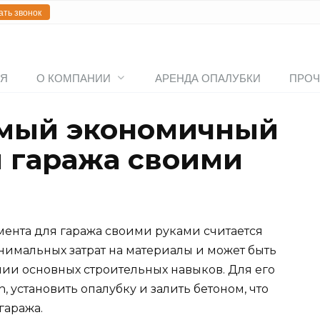
ать звонок
АЯ
О КОМПАНИИ
АРЕНДА ОПАЛУБКИ
ПРОЧ
амый экономичный
 гаража своими
нта для гаража своими руками считается
нимальных затрат на материалы и может быть
чии основных строительных навыков. Для его
 установить опалубку и залить бетоном, что
гаража.