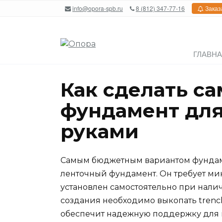
Перейти
info@opora-spb.ru
8 (812) 347-77-16
Заказ
к
содержанию
ГЛАВН
Как сделать с
фундамент для
руками
Самым бюджетным вариантом фундаме
ленточный фундамент. Он требует ми
установлен самостоятельно при нали
создания необходимо выкопать trench,
обеспечит надежную поддержку для 