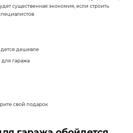
будет существенная экономия, если строить
 специалистов.
йдется дешевле
 для гаража
ерите свой подарок
для гаража обойдется