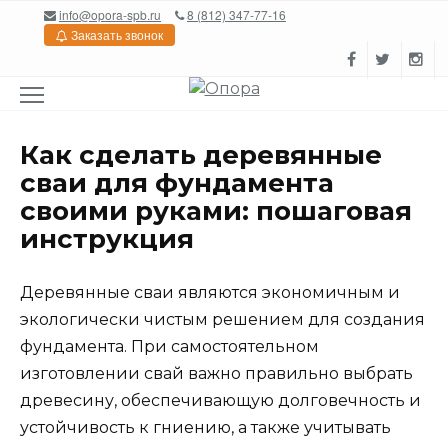
Перейти
info@opora-spb.ru
8 (812) 347-77-16
к
Заказать звонок
содержанию
Как сделать деревянные
сваи для фундамента
своими руками: пошаговая
инструкция
Деревянные сваи являются экономичным и
экологически чистым решением для создания
фундамента. При самостоятельном
изготовлении свай важно правильно выбрать
древесину, обеспечивающую долговечность и
устойчивость к гниению, а также учитывать