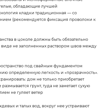
отелые, обладающие лучшей
хнология кладки традиционная — со
анием (рекомендуется фиксация проволоки к
нства в цоколе должны быть обязательно
 виде не заполненных раствором швов между
ространство под свайным фундаментом
данию определенную легкость и «прозрачность».
кранировать: дом не только приобретает
размывается грунт, туда не заметает сухую
тием не гуляет ветер
ждевых и талых вод, вокруг нее устраивают