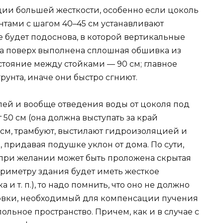
ии большей жесткости, особенно если цоколь
тами с шагом 40–45 см устанавливают
будет подоснова, в которой вертикальные
 а поверх выполнена сплошная обшивка из
стояние между стойками — 90 см; главное
грунта, иначе они быстро сгниют.
лей и вообще отведения воды от цоколя под
50 см (она должна выступать за край
 см, трамбуют, выстилают гидроизоляцией и
 придавая подушке уклон от дома. По сути,
й при желании может быть проложена скрытая
ериметру здания будет иметь жесткое
 и т. п.), то надо помнить, что оно не должно
овки, необходимый для компенсации пучения
польное пространство. Причем, как и в случае с