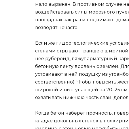
мало выражен. В противном случае н
воздействовать силы морозного пучен
площадках как раз и поднимают дома
возводят нечасто.
Если же гидрогеологические условия
стенами отрывают траншею шириной 2
нее рубероид, вяжут арматурный карк
бетонную ленту вровень с землей. Д
устраивают в ней подушку из утрамбов
соответственно). Чтобы повысить жес
широкой и выступающей на 20–25 см н
охватывать нижнюю часть свай, допол
Когда бетон наберет прочность, пове
кладке цокольных стенок в полкирпи
кирпича, с этой целью могут быть и