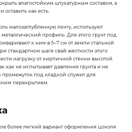
окрыть влагостойким штукатурным составом, а
 оставить как есть.
оль малозаглубленную ленту, используют
 металлический профиль. Для этого грунт под
иваривают к ним в 5–7 см от земли стальной
При стандартном шаге свай жесткости этого
нести нагрузку от кирпичной стенки высотой
так как не испытывает давления грунта и не
й промежуток под кладкой служит для
жним перекрытием.
ка
ле более легкий вариант оформления цоколя