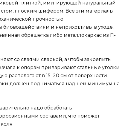
стиковой плиткой, имитирующей натуральный
стом, плоским шифером. Все эти материалы
еханической прочностью,
 биовоздействиям и неприхотливы в уходе.
евянная обрешетка либо металлокаркас из П-
ют со сваями сваркой, а чтобы закрепить
начала к опорам приваривают стальные уголки
 располагают в 15–20 см от поверхности
овки должен подниматься над ней минимум на
варительно надо обработать
оррозионными составами, что поможет
околя