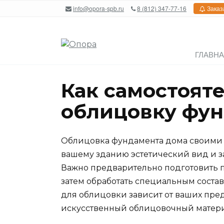
Перейти
info@opora-spb.ru
8 (812) 347-77-16
Заказ
к
содержанию
ГЛАВН
Как самостоят
облицовку фун
Облицовка фундамента дома своими 
вашему зданию эстетический вид и з
Важно предварительно подготовить пов
затем обработать специальным соста
для облицовки зависит от ваших пред
искусственный облицовочный матери