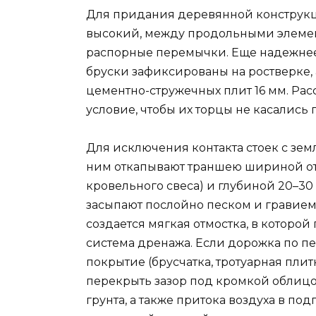
Для придания деревянной конструкц
высокий, между продольными элемен
распорные перемычки. Еще надежнее 
бруски зафиксированы на ростверке,
цементно-стружечных плит 16 мм. Рас
условие, чтобы их торцы не касались 
Для исключения контакта стоек с зем
ним откапывают траншею шириной от 
кровельного свеса) и глубиной 20–30
засыпают послойно песком и гравием,
создается мягкая отмостка, в которо
система дренажа. Если дорожка по п
покрытие (брусчатка, тротуарная плитка
перекрыть зазор под кромкой облиц
грунта, а также притока воздуха в под