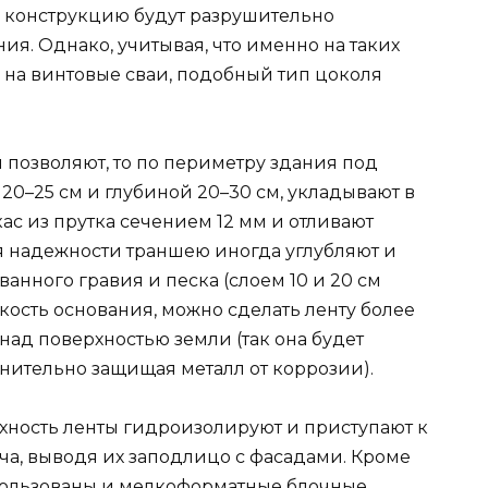
а конструкцию будут разрушительно
ия. Однако, учитывая, что именно на таких
 на винтовые сваи, подобный тип цоколя
 позволяют, то по периметру здания под
0–25 см и глубиной 20–30 см, укладывают в
ас из прутка сечением 12 мм и отливают
ля надежности траншею иногда углубляют и
анного гравия и песка (слоем 10 и 20 см
ткость основания, можно сделать ленту более
ад поверхностью земли (так она будет
нительно защищая металл от коррозии).
рхность ленты гидроизолируют и приступают к
ча, выводя их заподлицо с фасадами. Кроме
спользованы и мелкоформатные блочные