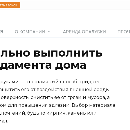
ать звонок
АЯ
О КОМПАНИИ
АРЕНДА ОПАЛУБКИ
ПРОЧ
ельно выполнить
дамента дома
руками — это отличный способ придать
ащитить его от воздействия внешней среды.
ерхность: очистить её от грязи и мусора, а
вом для повышения адгезии. Выбор материала
почтений, будь то кирпич, камень или
ал.