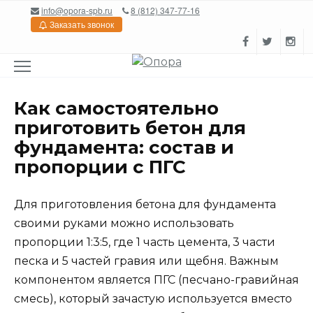
Перейти
info@opora-spb.ru
8 (812) 347-77-16
к
Заказать звонок
содержанию
Как самостоятельно
приготовить бетон для
фундамента: состав и
пропорции с ПГС
Для приготовления бетона для фундамента
своими руками можно использовать
пропорции 1:3:5, где 1 часть цемента, 3 части
песка и 5 частей гравия или щебня. Важным
компонентом является ПГС (песчано-гравийная
смесь), который зачастую используется вместо