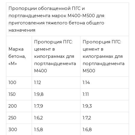
Пропорции обогащенной ПГС и
портландцемента марок М400-М500 для
приготовления тяжелого бетона общего
назначения
Пропорция ПГС:
Пропорция ПГС:
Марка
цемент в
цемент в
бетона,
килограммах для
килограммах для
«М»
портландцемента
портландцемента
М400
М500
100
1:12
1:14
150
1:9,8
1:11
200
1:7,9
1:9,3
250
1:6,2
1:7,2
300
1:5,8
1:6,8