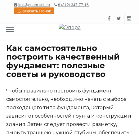
Перейти
info@opora-spb.ru
8 (812) 347-77-16
к
Заказать звонок
содержанию
Как самостоятельно
построить качественный
фундамент: полезные
советы и руководство
Чтобы правильно построить фундамент
самостоятельно, необходимо начать с выбора
подходящего типа фундамента, который
зависит от особенностей грунта и конструкции
здания. Затем следует провести разметку,
вырыть траншею нужной глубины, обеспечить