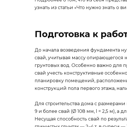
узнать из статьи «Что нужно знать о в
Подготовка к рабо
До начала возведения фундамента н
свай, учитывая массу опирающегося на
грунтовых вод. Особенно важно для 
свай учесть конструктивные особенно
планировку помещений, расположени
конструкций пола первого этажа, нал
Для строительства дома с размерами в
9 и более свай (Ø 108 мм, l = 2,5 м), а 
Несущая способность свай по результа
глинистых грунтах — 2–4 т, в супеси — 3