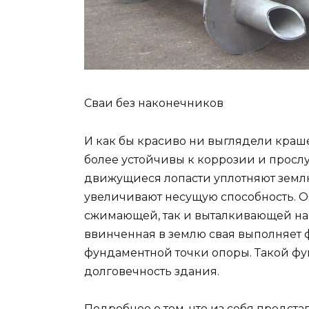
Сваи без наконечников
И как бы красиво ни выглядели краш
более устойчивы к коррозии и прос
движущиеся лопасти уплотняют землю.
увеличивают несущую способность. Об
сжимающей, так и выталкивающей нагр
ввинченная в землю свая выполняет 
фундаментной точки опоры. Такой фу
долговечность здания.
Подробнее о том, что из себя предст