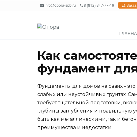
Перейти
info@opora-spb.ru
8 (812) 347-77-16
Заказ
к
содержанию
ГЛАВН
Как самостоят
фундамент для
Фундаменты для домов на сваях – эт
слабых или неустойчивых грунтах. Са
требует тщательной подготовки, вкл
глубины заглубления и правильную уст
быть как металлическими, так и бето
преимущества и недостатки.