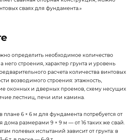
интовых сваях для фундамента.»
те
ужно определить необходимое количество
 него строения, характер грунта и уровень
предварительного расчета количества винтовых
сти возводимого строения: этажность,
е оконных и дверных проемов, схему несущих
ичие лестниц, печи или камина.
 плане 6 × 6 м для фундамента потребуется от
для дома размерами 9 × 9 м — от 16 таких же свай.
там полевых испытаний зависит от грунта: в
–6 т, в песке — 6–9 т.