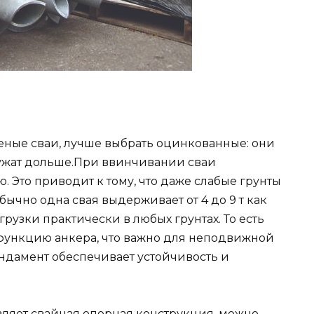
еные сваи, лучше выбрать оцинкованные: они
лужат дольше.При ввинчивании сваи
 Это приводит к тому, что даже слабые грунты
ычно одна свая выдерживает от 4 до 9 т как
узки практически в любых грунтах. То есть
функцию анкера, что важно для неподвижной
ндамент обеспечивает устойчивость и
авляет свайная опорная конструкция, можно