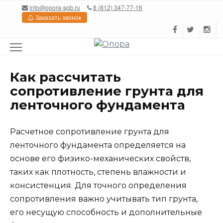
Перейти
info@opora-spb.ru
8 (812) 347-77-16
к
Заказать звонок
содержанию
Как рассчитать
сопротивление грунта для
ленточного фундамента
Расчетное сопротивление грунта для
ленточного фундамента определяется на
основе его физико-механических свойств,
таких как плотность, степень влажности и
консистенция. Для точного определения
сопротивления важно учитывать тип грунта,
его несущую способность и дополнительные