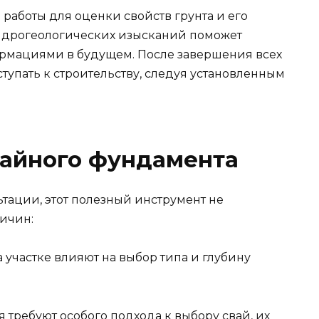
работы для оценки свойств грунта и его
идрогеологических изысканий поможет
ормациями в будущем. После завершения всех
упать к строительству, следуя установленным
вайного фундамента
льтации, этот полезный инструмент не
ричин:
 участке влияют на выбор типа и глубину
ребуют особого подхода к выбору свай, их