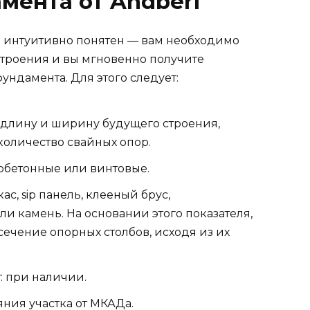
мента от Andberi
р интуитивно понятен — вам необходимо
строения и вы мгновенно получите
ндамента. Для этого следует:
, длину и ширину будущего строения,
количество свайных опор.
зобетонные или винтовые.
с, sip панель, клееный брус,
и камень. На основании этого показателя,
ечение опорных столбов, исходя из их
: при наличии.
яния участка от МКАДа.