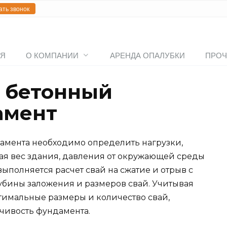
ать звонок
АЯ
О КОМПАНИИ
АРЕНДА ОПАЛУБКИ
ПРОЧ
ь бетонный
амент
дамента необходимо определить нагрузки,
ая вес здания, давления от окружающей среды
ыполняется расчет свай на сжатие и отрыв с
лубины заложения и размеров свай. Учитывая
тимальные размеры и количество свай,
чивость фундамента.