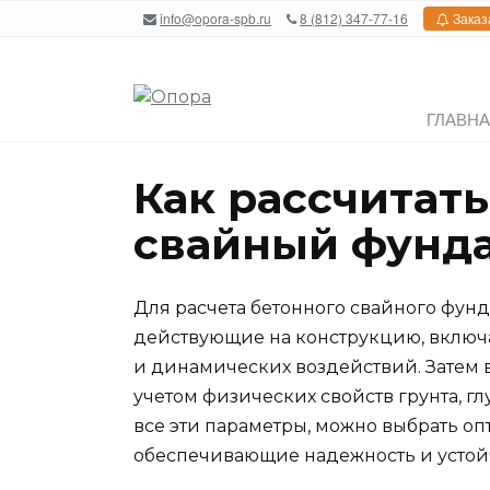
Перейти
info@opora-spb.ru
8 (812) 347-77-16
Заказ
к
содержанию
ГЛАВН
Как рассчитат
свайный фунд
Для расчета бетонного свайного фун
действующие на конструкцию, включ
и динамических воздействий. Затем в
учетом физических свойств грунта, г
все эти параметры, можно выбрать оп
обеспечивающие надежность и устой