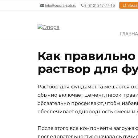
Перейти
info@opora-spb.ru
8 (812) 347-77-16
Заказ
к
содержанию
ГЛАВН
Как правильно
раствор для ф
Раствор для фундамента мешается в с
обычно включает цемент, песок, грав
обязательно просеивают, чтобы избав
обеспечивает однородность смеси и 
После этого все компоненты загружа
последовательности: сначала сыпучие