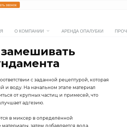
ать звонок
АЯ
О КОМПАНИИ
АРЕНДА ОПАЛУБКИ
ПРОЧ
 замешивать
ундамента
оответствии с заданной рецептурой, которая
ий и воду. На начальном этапе материал
иться от крупных частиц и примесей, что
улучшает адгезию.
ются в миксер в определённой
 материалы, затем добавляется вода.