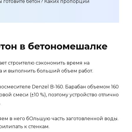
ы готовите бетон? Каких пропорций
етон в бетономешалке
ет строителю сэкономить время на
 и выполнить больший объем работ.
носмесителе Denzel B-160. Барабан объемом 160
овой смеси (±10 %), поэтому устройство отлично
.
ем в него бОльшую часть заготовленной воды.
рилипать к стенкам.