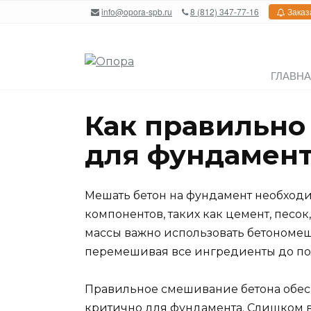
Перейти
info@opora-spb.ru
8 (812) 347-77-16
Заказ
к
содержанию
ГЛАВН
Как правильно
для фундамен
Мешать бетон на фундамент необхо
компонентов, таких как цемент, песо
массы важно использовать бетономеш
перемешивая все ингредиенты до п
Правильное смешивание бетона обесп
критично для фундамента. Слишком 