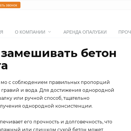
ать звонок
АЯ
О КОМПАНИИ
АРЕНДА ОПАЛУБКИ
ПРОЧ
 замешивать бетон
та
димо с соблюдением правильных пропорций
к, гравий и вода. Для достижения однородной
алку или ручной способ, тщательно
олучения однородной консистенции.
ечивает его прочность и долговечность, что
влажный или слишком сухой бетон может