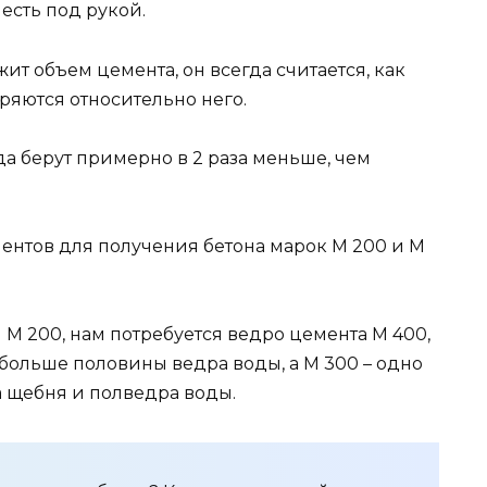
есть под рукой.
т объем цемента, он всегда считается, как
яются относительно него.
а берут примерно в 2 раза меньше, чем
нтов для получения бетона марок М 200 и М
 М 200, нам потребуется ведро цемента М 400,
ь больше половины ведра воды, а М 300 – одно
а щебня и полведра воды.