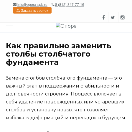
Перейти
info@opora-spb.ru
8 (812) 347-77-16
к
Заказать звонок
содержанию
Как правильно заменить
столбы столбчатого
фундамента
Замена столбов столбчатого фундамента — это
важный этап в поддержании стабильности и
долговечности строения. Процесс включает в
себя удаление поврежденных или устаревших
столбов и установку новых, что позволяет
избежать деформаций и пересадок в будущем.