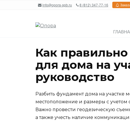
Перейти
info@opora-spb.ru
8 (812) 347-77-16
Заказ
к
содержанию
ГЛАВН
Как правильно
для дома на уч
руководство
Разбить фундамент дома на участке 
местоположение и размеры с учетом о
Важно провести геодезическую съемк
а также учесть наличие коммуникаци