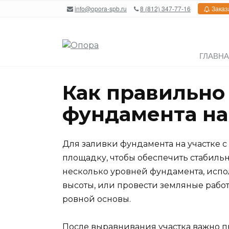
Перейти
info@opora-spb.ru
8 (812) 347-77-16
Заказ
к
содержанию
ГЛАВН
Как правильно 
фундамента на
Для заливки фундамента на участке 
площадку, чтобы обеспечить стабильн
несколько уровней фундамента, исп
высоты, или провести земляные рабо
ровной основы.
После выравнивания участка важно п