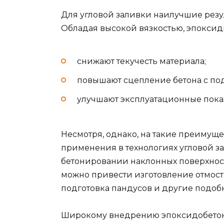
Для угловой заливки наилучшие резул
Обладая высокой вязкостью, эпокси
снижают текучесть материала;
повышают сцепление бетона с по
улучшают эксплуатационные показ
Несмотря, однако, на такие преимущ
применения в технологиях угловой з
бетонировании наклонных поверхнос
можно привести изготовление отмост
подготовка пандусов и другие подоб
Широкому внедрению эпоксидобетон