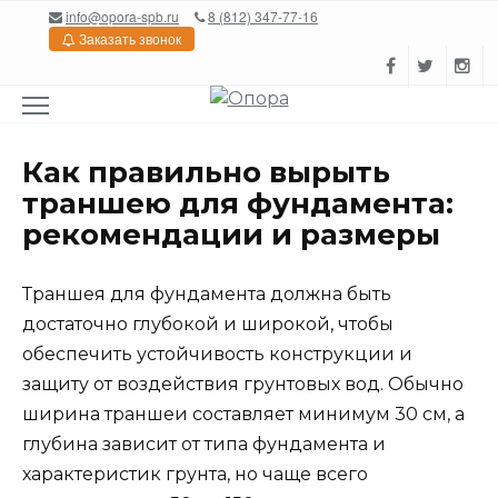
Перейти
info@opora-spb.ru
8 (812) 347-77-16
к
Заказать звонок
содержанию
Как правильно вырыть
траншею для фундамента:
рекомендации и размеры
Траншея для фундамента должна быть
достаточно глубокой и широкой, чтобы
обеспечить устойчивость конструкции и
защиту от воздействия грунтовых вод. Обычно
ширина траншеи составляет минимум 30 см, а
глубина зависит от типа фундамента и
характеристик грунта, но чаще всего