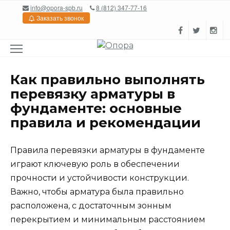
Перейти
info@opora-spb.ru
8 (812) 347-77-16
к
Заказать звонок
содержанию
Как правильно выполнять
перевязку арматуры в
фундаменте: основные
правила и рекомендации
Правила перевязки арматуры в фундаменте
играют ключевую роль в обеспечении
прочности и устойчивости конструкции.
Важно, чтобы арматура была правильно
расположена, с достаточным зонным
перекрытием и минимальным расстоянием