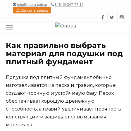
Перейти
info@opora-spb.ru
8 (812) 347-77-16
к
Заказать звонок
содержанию
Как правильно выбрать
материал для подушки под
плитный фундамент
Подушка под плитный фундамент обычно
изготавливается из песка и гравия, которые
создают прочную и устойчивую базу. Песок
обеспечивает хорошую дренажную
способность, а гравий увеличивает прочность
конструкции и защищает от вымывания
материала.