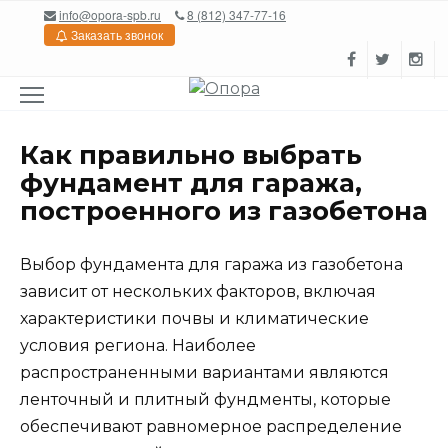
Перейти
info@opora-spb.ru
8 (812) 347-77-16
к
Заказать звонок
содержанию
Как правильно выбрать
фундамент для гаража,
построенного из газобетона
Выбор фундамента для гаража из газобетона
зависит от нескольких факторов, включая
характеристики почвы и климатические
условия региона. Наиболее
распространенными вариантами являются
ленточный и плитный фундменты, которые
обеспечивают равномерное распределение